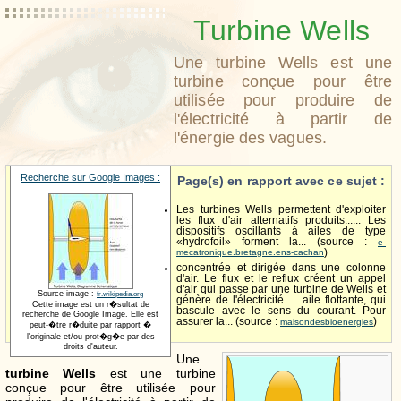
Turbine Wells
Une turbine Wells est une
turbine conçue pour être
utilisée pour produire de
l'électricité à partir de
l'énergie des vagues.
Recherche sur Google Images :
Page(s) en rapport avec ce sujet :
Les turbines Wells permettent d'exploiter
les flux d'air alternatifs produits...... Les
dispositifs oscillants à ailes de type
«hydrofoil» forment la... (source :
e-
mecatronique.bretagne.ens-cachan
)
concentrée et dirigée dans une colonne
d'air. Le flux et le reflux créent un appel
d'air qui passe par une turbine de Wells et
Source image :
fr.wikipedia.org
génère de l'électricité..... aile flottante, qui
Cette image est un r�sultat de
bascule avec le sens du courant. Pour
recherche de Google Image. Elle est
assurer la... (source :
)
maisondesbioenergies
peut-�tre r�duite par rapport �
l'originale et/ou prot�g�e par des
droits d'auteur.
Une
turbine Wells
est une turbine
conçue pour être utilisée pour