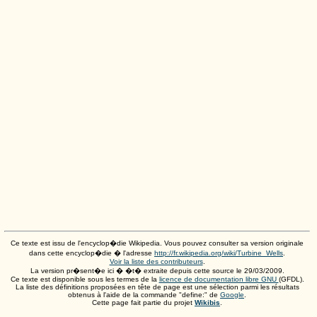
Ce texte est issu de l'encyclop�die Wikipedia. Vous pouvez consulter sa version originale
dans cette encyclop�die � l'adresse
http://fr.wikipedia.org/wiki/Turbine_Wells
.
Voir la liste des contributeurs
.
La version pr�sent�e ici � �t� extraite depuis cette source le
29/03/2009
.
Ce texte est disponible sous les termes de la
licence de documentation libre GNU
(GFDL).
La liste des définitions proposées en tête de page est une sélection parmi les résultats
obtenus à l'aide de la commande "define:" de
Google
.
Cette page fait partie du projet
Wikibis
.