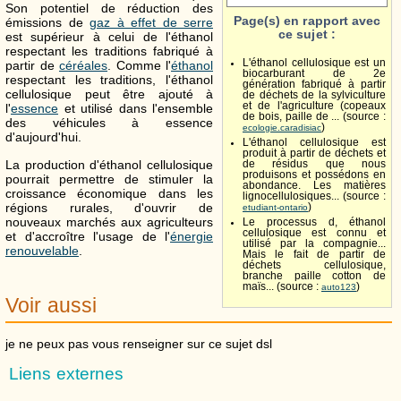
Son potentiel de réduction des
Page(s) en rapport avec
émissions de
gaz à effet de serre
ce sujet :
est supérieur à celui de l'éthanol
respectant les traditions fabriqué à
L'éthanol cellulosique est un
partir de
céréales
. Comme l'
éthanol
biocarburant de 2e
respectant les traditions, l'éthanol
génération fabriqué à partir
cellulosique peut être ajouté à
de déchets de la sylviculture
et de l'agriculture (copeaux
l'
essence
et utilisé dans l'ensemble
de bois, paille de ... (source :
des véhicules à essence
)
ecologie.caradisiac
d'aujourd'hui.
L'éthanol cellulosique est
produit à partir de déchets et
La production d'éthanol cellulosique
de résidus que nous
produisons et possédons en
pourrait permettre de stimuler la
abondance. Les matières
croissance économique dans les
lignocellulosiques... (source :
régions rurales, d'ouvrir de
)
etudiant-ontario
nouveaux marchés aux agriculteurs
Le processus d, éthanol
cellulosique est connu et
et d'accroître l'usage de l'
énergie
utilisé par la compagnie...
renouvelable
.
Mais le fait de partir de
déchets cellulosique,
branche paille cotton de
maïs... (source :
)
auto123
Voir aussi
je ne peux pas vous renseigner sur ce sujet dsl
Liens externes