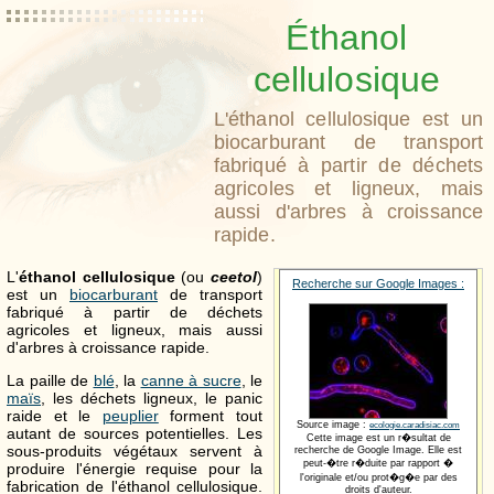
Éthanol
cellulosique
L'éthanol cellulosique est un
biocarburant de transport
fabriqué à partir de déchets
agricoles et ligneux, mais
aussi d'arbres à croissance
rapide.
L'
éthanol cellulosique
(ou
ceetol
)
Recherche sur Google Images :
est un
biocarburant
de transport
fabriqué à partir de déchets
agricoles et ligneux, mais aussi
d'arbres à croissance rapide.
La paille de
blé
, la
canne à sucre
, le
maïs
, les déchets ligneux, le panic
raide et le
peuplier
forment tout
Source image :
ecologie.caradisiac.com
autant de sources potentielles. Les
Cette image est un r�sultat de
sous-produits végétaux servent à
recherche de Google Image. Elle est
peut-�tre r�duite par rapport �
produire l'énergie requise pour la
l'originale et/ou prot�g�e par des
fabrication de l'éthanol cellulosique.
droits d'auteur.