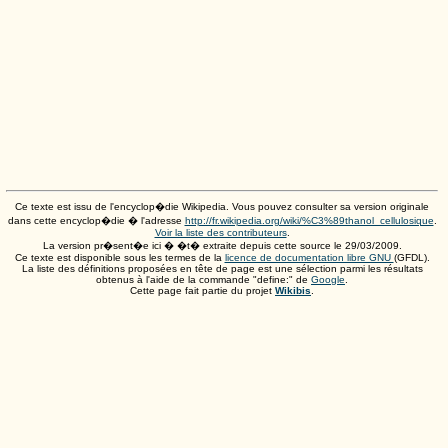
Ce texte est issu de l'encyclop�die Wikipedia. Vous pouvez consulter sa version originale
dans cette encyclop�die � l'adresse
http://fr.wikipedia.org/wiki/%C3%89thanol_cellulosique
.
Voir la liste des contributeurs
.
La version pr�sent�e ici � �t� extraite depuis cette source le
29/03/2009
.
Ce texte est disponible sous les termes de la
licence de documentation libre GNU
(GFDL).
La liste des définitions proposées en tête de page est une sélection parmi les résultats
obtenus à l'aide de la commande "define:" de
Google
.
Cette page fait partie du projet
Wikibis
.