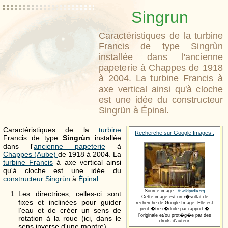
Singrun
Caractéristiques de la turbine
Francis de type Singrùn
installée dans l'ancienne
papeterie à Chappes de 1918
à 2004. La turbine Francis à
axe vertical ainsi qu'à cloche
est une idée du constructeur
Singrün à Épinal.
Caractéristiques de la
turbine
Recherche sur Google Images :
Francis de type
Singrùn
installée
dans l'
ancienne papeterie
à
Chappes (Aube)
de 1918 à 2004. La
turbine Francis
à axe vertical ainsi
qu'à cloche est une idée du
constructeur Singrün
à
Épinal
.
Source image :
fr.wikipedia.org
Les directrices, celles-ci sont
Cette image est un r�sultat de
fixes et inclinées pour guider
recherche de Google Image. Elle est
peut-�tre r�duite par rapport �
l'eau et de créer un sens de
l'originale et/ou prot�g�e par des
rotation à la roue (ici, dans le
droits d'auteur.
sens inverse d'une montre).