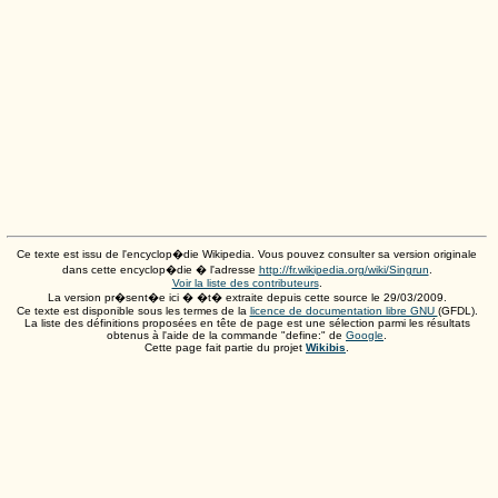
Ce texte est issu de l'encyclop�die Wikipedia. Vous pouvez consulter sa version originale
dans cette encyclop�die � l'adresse
http://fr.wikipedia.org/wiki/Singrun
.
Voir la liste des contributeurs
.
La version pr�sent�e ici � �t� extraite depuis cette source le
29/03/2009
.
Ce texte est disponible sous les termes de la
licence de documentation libre GNU
(GFDL).
La liste des définitions proposées en tête de page est une sélection parmi les résultats
obtenus à l'aide de la commande "define:" de
Google
.
Cette page fait partie du projet
Wikibis
.