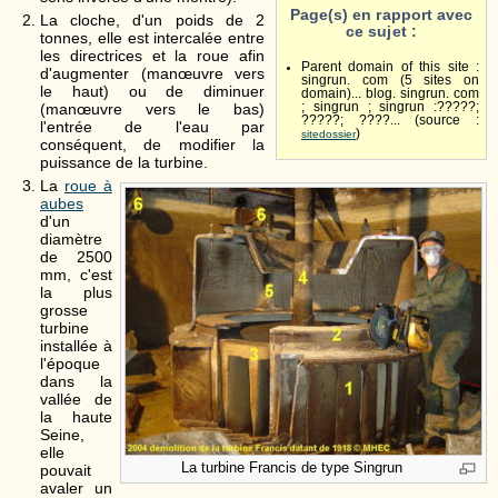
Page(s) en rapport avec
La cloche, d'un poids de 2
ce sujet :
tonnes, elle est intercalée entre
les directrices et la roue afin
Parent domain of this site :
d'augmenter (manœuvre vers
singrun. com (5 sites on
le haut) ou de diminuer
domain)... blog. singrun. com
; singrun ; singrun :?????;
(manœuvre vers le bas)
?????; ????... (source :
l'entrée de l'eau par
)
sitedossier
conséquent, de modifier la
puissance de la turbine.
La
roue à
aubes
d'un
diamètre
de 2500
mm, c'est
la plus
grosse
turbine
installée à
l'époque
dans la
vallée de
la haute
Seine,
elle
La turbine Francis de type Singrun
pouvait
avaler un