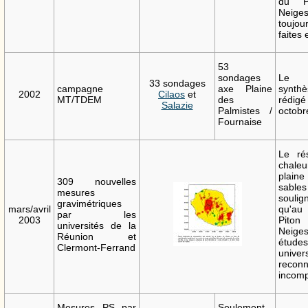
du P
Neig
toujou
faites
53
sondages
Le 
33 sondages
campagne
axe Plaine
synt
2002
Cilaos
et
MT/TDEM
des
réd
Salazie
Palmistes /
octobr
Fournaise
Le ré
chale
pla
309 nouvelles
sab
mesures
soulig
gravimétriques
mars/avril
qu'au
par les
2003
Pit
universités de la
Neig
Réunion et
étu
Clermont-Ferrand
univer
recon
incomp
Mesures PS par
Seulement