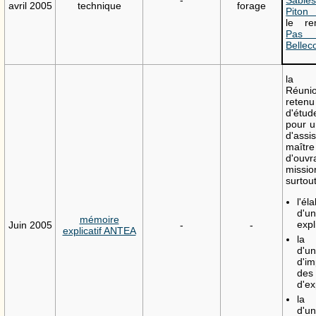
avril 2005
technique
forage
Piton
le re
Pa
Belle
la 
Réu
retenu
d'étu
pour u
d'ass
maître
d'ouvr
missi
surtout
l'él
d'u
mémoire
expl
Juin 2005
-
-
explicatif ANTEA
la r
d'u
d'im
des
d'ex
la 
d'u