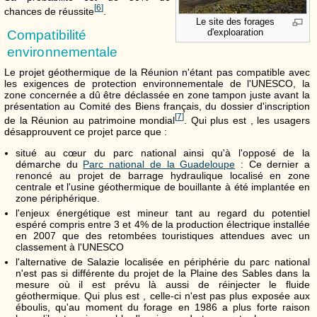
[
6
]
chances de réussite
.
Le site des forages
d'exploaration
Compatibilité
environnementale
Le projet géothermique de la Réunion n'étant pas compatible avec
les exigences de protection environnementale de l'UNESCO, la
zone concernée a dû être déclassée en zone tampon juste avant la
présentation au Comité des Biens français, du dossier d'inscription
[
7
]
de la Réunion au patrimoine mondial
. Qui plus est , les usagers
désapprouvent ce projet parce que :
situé au cœur du parc national ainsi qu'à l'opposé de la
démarche du
Parc national de la Guadeloupe
: Ce dernier a
renoncé au projet de barrage hydraulique localisé en zone
centrale et l'usine géothermique de bouillante à été implantée en
zone périphérique.
l'enjeux énergétique est mineur tant au regard du potentiel
espéré compris entre 3 et 4% de la production électrique installée
en 2007 que des retombées touristiques attendues avec un
classement à l'UNESCO
l'alternative de Salazie localisée en périphérie du parc national
n'est pas si différente du projet de la Plaine des Sables dans la
mesure où il est prévu là aussi de réinjecter le fluide
géothermique. Qui plus est , celle-ci n'est pas plus exposée aux
éboulis, qu'au moment du forage en 1986 a plus forte raison