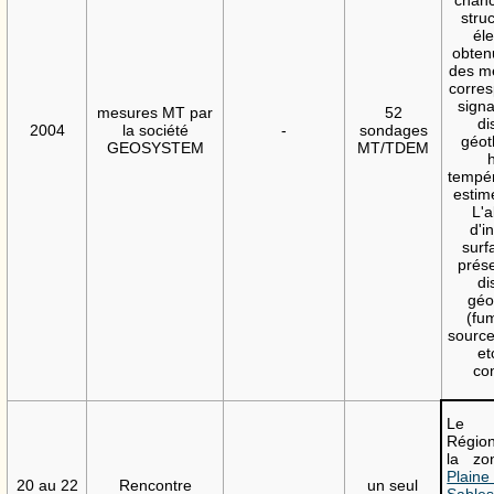
stru
éle
obtenu
des m
corres
signa
mesures MT par
52
di
2004
la société
-
sondages
géot
GEOSYSTEM
MT/TDEM
tempér
estim
L'
d'i
surf
prés
di
géo
(fum
sourc
et
co
Le 
Régio
la zo
Pla
20 au 22
Rencontre
un seul
-
Sable