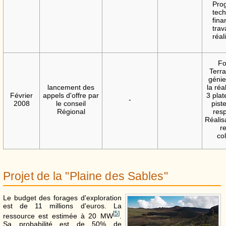
Pro
tec
fin
tr
réal
Fo
Terr
génie
lancement des
la réa
Février
appels d'offre par
3 plat
-
2008
le conseil
pist
Régional
resp
Réalis
r
col
Projet de la "Plaine des Sables"
Le budget des forages d'exploration
est de 11 millions d'euros. La
[
5
]
ressource est estimée à 20 MW
.
Sa probabilité est de 50% de