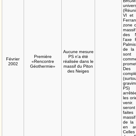
BRGM
univer
(Réun
VI et
Ferr
zone c
massi
des N
l'axe 
Palmis
de la
Aucune mesure
sont 
Première
PS n'a été
Février
comm
«Rencontre
réalisée dans le
2002
prome
Géothermie»
massif du Piton
Des 
des Neiges
compl
(sur
gravi
PS)
arrêt
les ori
veni
seront
faite
massi
de la 
en av
Celles