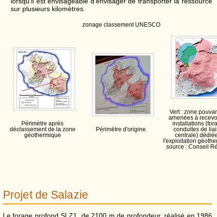
lorsqu'il est envisageable d'envisager de transporter la ressource
sur plusieurs kilomètres.
zonage classement UNESCO
Vert : zone pouvan
amenées à recevo
Périmètre après
installations (for
déclassement de la zone
Périmètre d'origine.
conduites de lia
géothermique
centrale) dédié
l'exploitation géoth
source : Conseil R
Projet de Salazie
Le forage profond SLZ1, de 2100 m de profondeur, réalisé en 1986