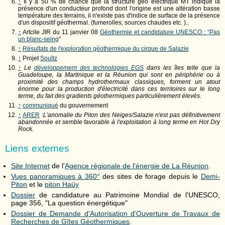
↑
Il y a 50 % de chance que la structure géo électrique MT indique la
présence d'un conducteur profond dont l'origine est une altération basse
température des terrains, il n'existe pas d'indice de surface de la présence
d'un dispositif géothermal. (fumerolles, sources chaudes etc. )..
↑
Artcile JIR du 11 janvier 08
Géothermie et candidature UNESCO : “Pas
un blanc-seing
”
↑
Résultats de l'exploration géothermique du cirque de Salazie
↑
Projet
Soultz
↑
Le
développement des technologies EGS
dans les îles telle que la
Guadeloupe, la Martinique et la Réunion qui sont en périphérie ou à
proximité des champs hydrothermaux classiques, forment un atout
énorme pour la production d'électricité dans ces territoires sur le long
terme, du fait des gradients géothermiques particulièrement élevés.
↑
communiqué
du gouvernement
↑
ARER
:
L'anomalie du Piton des Neiges/Salazie n'est pas définitivement
abandonnée et semble favorable à l'exploitation à long terme en Hot Dry
Rock.
Liens externes
Site Internet
de l'
Agence régionale de l'énergie de La Réunion
.
Vues panoramiques à 360°
des sites de forage depuis le
Demi-
Piton
et le
piton Haüy
Dossier
de candidature au Patrimoine Mondial de l'UNESCO,
page 356, "La question énergétique"
Dossier de Demande d'Autorisation d'Ouverture de Travaux de
Recherches de Gîtes Géothermiques
.