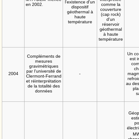
l'existence d'un
en 2002.
comme la
dispositif
couverture
géothermal à
(cap rock)
haute
d'un
température
réservoir
géothermal
à haute
température
Un co
Compléments de
est i
mesures
com
gravimétriques
ch
par l'université de
2004
-
magm
Clermont-Ferrand
refro
et réinterprétation
au des
de la totalité des
pla
données
s
Géop
est
po
électr
M
chanc