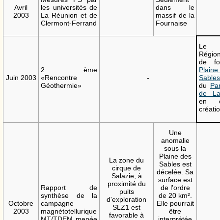
Avril
les universités de
dans le
2003
La Réunion et de
massif de la
Clermont-Ferrand
Fournaise
Le 
Régio
de fo
2 ème
Pla
Juin 2003
«Rencontre
-
Sable
Géothermie»
du
Par
de La
en 
créati
Une
anomalie
sous la
Plaine des
La zone du
Sables est
cirque de
décelée. Sa
Salazie, à
surface est
proximité du
Rapport de
de l'ordre
puits
synthèse de la
de 20 km².
d'exploration
Octobre
campagne
Elle pourrait
SLZ1 est
2003
magnétotellurique
être
favorable à
MT/TDEM menée
interprétée