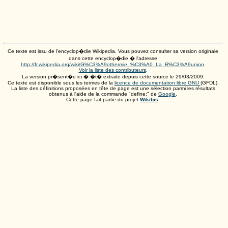
Ce texte est issu de l'encyclop�die Wikipedia. Vous pouvez consulter sa version originale
dans cette encyclop�die � l'adresse
http://fr.wikipedia.org/wiki/G%C3%A9othermie_%C3%A0_La_R%C3%A9union
.
Voir la liste des contributeurs
.
La version pr�sent�e ici � �t� extraite depuis cette source le
29/03/2009
.
Ce texte est disponible sous les termes de la
licence de documentation libre GNU
(GFDL).
La liste des définitions proposées en tête de page est une sélection parmi les résultats
obtenus à l'aide de la commande "define:" de
Google
.
Cette page fait partie du projet
Wikibis
.