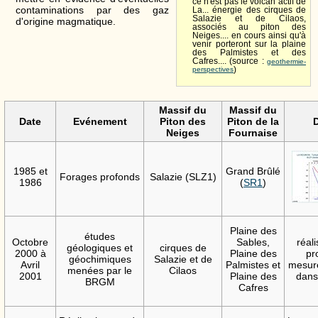
ce n'est pas le volcan actif de
contaminations par des gaz
La... énergie des cirques de
Salazie et de Cilaos,
d'origine magmatique.
associés au piton des
Neiges.... en cours ainsi qu'à
venir porteront sur la plaine
des Palmistes et des
Cafres.... (source :
geothermie-
perspectives
)
Massif du
Massif du
Date
Evénement
Piton des
Piton de la
D
Neiges
Fournaise
1985 et
Grand Brûlé
Forages profonds
Salazie (SLZ1)
1986
(
SR1
)
Plaine des
études
Octobre
Sables,
réali
géologiques et
cirques de
2000 à
Plaine des
pr
géochimiques
Salazie et de
Avril
Palmistes et
mesur
menées par le
Cilaos
2001
Plaine des
dans 
BRGM
Cafres