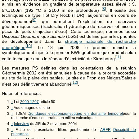
a mis en évidence un gradient de température assez élevé : 9,
[
8
]
5°C/100m (192 °C à 2100 m de profondeur)
. Il existe des
techniques de type Hot Dry Rock (HDR), aujourd'hui en cours de
[
9
]
développement
, qui permettent l'exploitation de réservoirs
géothermiques sec (fracturation hydraulique du réservoir et mise en
place de puits d'injection d'eau). Cette technique, nommée aussi
Dispositif Géothermique Stimulé
(EGS) est définie parmi les priorités
de développement dans la
stratégie nationale de recherche
[
10
]
énergétique
. Le 13 juin 2008 le premier ministre a
symboliquement injecté le premier KWh géothermique produit selon
[
11
]
cette technique dans le réseau d'électricité de Strasbourg
.
Les mesures PS définies dans les orientations de la réunion
Géothermie 2002 ont été annulées à cause de la priorité accordée
au site de la plaine des sables. Le site du Piton des Neiges/Salazie
[
12
]
n'est pas définitivement abandonné
.
Notes et références
↑
Loi
2000-1207
article 50
↑
Audiomagnétotellurie
↑
TDEM :
Sondages électromagnétiques en domaine temporel
pour la
recherche d'eau souterraine en milieu volcanique.
↑
Interview
du JIR du 2 novembre 2004
↑
Fiche de présentation filiere géothermie de l'
ARER
Descriptif de
puissance