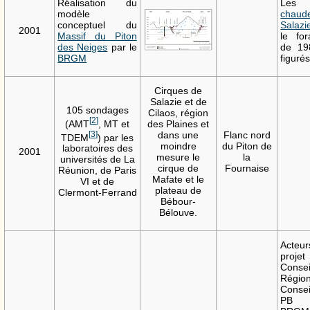
Réalisation du
Le
modèle
chaud
conceptuel du
Salazi
2001
Massif du Piton
le fo
des Neiges
par le
de 19
BRGM
figuré
Cirques de
Salazie et de
105 sondages
Cilaos, région
[
2
]
(AMT
, MT et
des Plaines et
[
3
]
dans une
Flanc nord
TDEM
) par les
moindre
du Piton de
laboratoires des
2001
mesure le
la
universités de La
cirque de
Fournaise
Réunion, de Paris
Mafate et le
VI et de
plateau de
Clermont-Ferrand
Bébour-
Bélouve.
Act
projet
Consei
Région
Consei
PB 