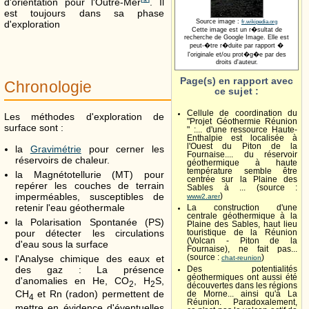
d'orientation pour l'Outre-Mer
. Il
est toujours dans sa phase
Source image :
d'exploration
fr.wikipedia.org
Cette image est un r�sultat de
recherche de Google Image. Elle est
peut-�tre r�duite par rapport �
l'originale et/ou prot�g�e par des
droits d'auteur.
Page(s) en rapport avec
Chronologie
ce sujet :
Cellule de coordination du
Les méthodes d'exploration de
"Projet Géothermie Réunion
surface sont :
" :... d'une ressource Haute-
Enthalpie est localisée à
l'Ouest du Piton de la
la
Gravimétrie
pour cerner les
Fournaise.... du réservoir
réservoirs de chaleur.
géothermique à haute
température semble être
la Magnétotellurie (MT) pour
centrée sur la Plaine des
repérer les couches de terrain
Sables à ... (source :
imperméables, susceptibles de
)
www2.arer
retenir l'eau géothermale
La construction d'une
centrale géothermique à la
la Polarisation Spontanée (PS)
Plaine des Sables, haut lieu
pour détecter les circulations
touristique de la Réunion
(Volcan - Piton de la
d'eau sous la surface
Fournaise), ne fait pas...
l'Analyse chimique des eaux et
(source :
)
chat-reunion
des gaz : La présence
Des potentialités
géothermiques ont aussi été
d'anomalies en He, CO
, H
S,
2
2
découvertes dans les régions
CH
et Rn (radon) permettent de
de Morne... ainsi qu'à La
4
Réunion. Paradoxalement,
mettre en évidence d'éventuelles