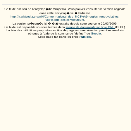
Ce texte est issu de l'encyclop�die Wikipedia. Vous pouvez consulter sa version originale
dans cette encyclop�die � l'adresse
http://fr.wikipedia.org/wiki/Centre_national_des_%C3%A9nergies_renouvelables
.
Voir la liste des contributeurs
.
La version pr�sent�e ici � �t� extraite depuis cette source le
29/03/2009
.
Ce texte est disponible sous les termes de la
licence de documentation libre GNU
(GFDL).
La liste des définitions proposées en tête de page est une sélection parmi les résultats
obtenus à l'aide de la commande "define:" de
Google
.
Cette page fait partie du projet
Wikibis
.