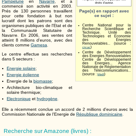
Pampelune
en
Navarre
, et a
droits d'auteur.
commencé son activité en 2003.
Prés de 130 personnes travaillent
Page(s) en rapport avec
ce sujet :
pour cette fondation à but non
lucratif dont les patrons sont des
organismes publiques de l'Etat et de
Centre National pour la
Recherche Scientifique et
la Communauté Statutaire de
Technique. Unité des
Navarre. En 2006, ses ventes ont
Technologies et Economie
atteint 8 millions d'euros, avec des
des Energies
Renouvelables... (source :
clients comme
Gamesa
.
)
cnr.ac
Centre de Développement
Le centre effectue ses recherches
des Energies Renouvelables
dans 5 secteurs :
Centre de Développement
des Energies... Agence
Nationale de Réglementation
Energie solaire
;
des Télécommunications...
Energie éolienne
(source :
)
bladi
Energie de la
biomasse
;
Architecture bio-climatique et
solaire thermique;
Electronique
et
hydrogène
.
Elle a récemment conclue un accord de 2 millions d'euros avec la
Commission Nationale de l'Energie de
République dominicaine
.
Recherche sur Amazone (livres) :