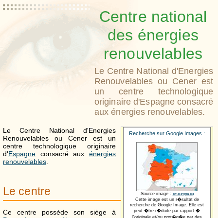
Centre national
des énergies
renouvelables
Le Centre National d'Energies
Renouvelables ou Cener est
un centre technologique
originaire d'Espagne consacré
aux énergies renouvelables.
Le Centre National d'Energies
Recherche sur Google Images :
Renouvelables ou Cener est un
centre technologique originaire
d'
Espagne
consacré aux
énergies
renouvelables
.
Le centre
Source image :
ec.europa.eu
Cette image est un r�sultat de
recherche de Google Image. Elle est
Ce centre possède son siège à
peut-�tre r�duite par rapport �
l'originale et/ou prot�g�e par des