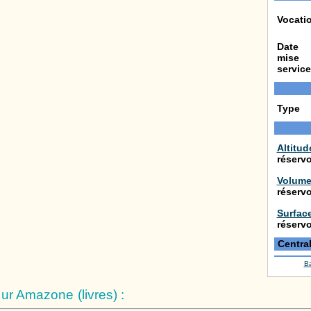
Vocati
Date
mise
service
Type
Altitud
réservo
Volum
réservo
Surfac
réservo
Centra
B
r Amazone (livres) :