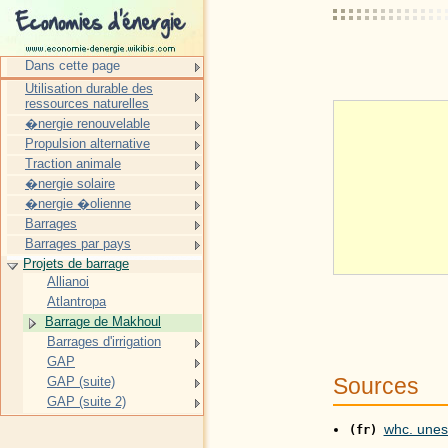
Dans cette page
Utilisation durable des
ressources naturelles
�nergie renouvelable
Propulsion alternative
Traction animale
�nergie solaire
�nergie �olienne
Barrages
Barrages par pays
Projets de barrage
Allianoi
Atlantropa
Barrage de Makhoul
Barrages d'irrigation
GAP
Sources
GAP (suite)
GAP (suite 2)
whc. unes
(fr)