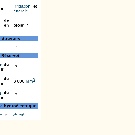
Irrigation
et
on
énergie
 de
 en
projet ?
Structure
?
Réservoir
e
du
?
ir
e
du
3
3 000
Mm
ir
e
du
?
ir
le hydroélectrique
arrage
-
hydrologie