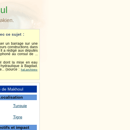
ul
akien.
ec ce sujet :
sser un barrage sur une
ieurs constructions dans
. Il a rédigé aux députés
éphoné au consul de ...
ul dont la mise en eau
e hydraulique à Bagdad.
e... (source :
hal.archives-
e de Makhoul
Localisation
Turquie
Tigre
ctifs et impact