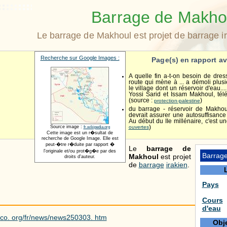
Barrage de Makho
Le barrage de Makhoul est projet de barrage ir
Recherche sur Google Images :
Page(s) en rapport av
A quelle fin a-t-on besoin de dre
route qui mène à ... a démoli plus
le village dont un réservoir d'eau...
Yossi Sarid et Issam Makhoul, tél
(source :
)
protection-palestine
du barrage - réservoir de Makho
devrait assurer une autosuffisanc
Au début du IIe millénaire, c'est un
Source image :
ouvertes
)
fr.wikipedia.org
Cette image est un r�sultat de
recherche de Google Image. Elle est
peut-�tre r�duite par rapport �
Le
barrage de
l'originale et/ou prot�g�e par des
Barrag
Makhoul
est projet
droits d'auteur.
de
barrage
irakien
.
Pays
Cours
d'eau
co. org/fr/news/news250303. htm
Obje