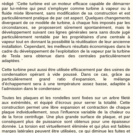
rédigé :'Cette turbine est un moteur efficace capable de démarrer
par lui-même qui peut s'employer comme turbine à vapeur ou à
fluide mixte librement, sans modification de sa construction et est
particulièrement pratique de par cet aspect. Quelques changements
divergeant de ce modèle de turbine, à chaque fois imposés par les
circonstances, se proposeront sûrement spontanément, mais le
développement suivant ces lignes générales sera sans doute jugé
particulièrement rentable par les propriétaires d'une centrale à
vapeur tout en donnant la possibilité la réutilisation de leur ancienne
installation. Cependant, les meilleurs résultats économiques dans le
cadre du développement de l'exploitation de la vapeur par la turbine
de Tesla sera obtenue dans des centrales particulièrement
adaptées. '
Cette turbine peut aussi être utilisée efficacement par des usines de
condensation opérant à vide poussé. Dans ce cas, grâce au
particulièrement grand ratio d'expansion, le mélange
d'échappement sera à une température assez basse, adaptée à
l'admission dans le condenseur.
Toutes les plaques et les rondelles sont fixées sur un arbre fileté
aux extrémités, et équipé d'écrous pour serrer la totalité. Cette
construction permet une libre expansion et contraction de chaque
plaque individuellement, sous l'influence variable de la chaleur ou
de la force centrifuge. Une plus grande surface de plaque, et par
conséquent plus de puissance sont obtenus pour une épaisseur
donnée. La torsion est virtuellement éliminée et qui plus est faibles
marges latérales peuvent être utilisées, ce qui diminue les fuites et