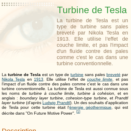
Turbine de Tesla
La turbine de Tesla est un
type de turbine sans pales
breveté par Nikola Tesla en
1913. Elle utilise l'effet de
couche limite, et pas l'impact
d'un fluide contre des pales
comme c'est le cas dans une
turbine conventionnelle.
La
turbine de Tesla
est un type de
turbine
sans pales
breveté
par
Nikola Tesla
en
1913
. Elle utilise l'effet de
couche limite
, et pas
l'impact d'un fluide contre des pales comme c'est le cas dans une
turbine conventionnelle. La turbine de Tesla est aussi connue sous
les noms de
turbine à couche limite
,
turbine à cohésion
, et en
anglais :
boundary layer turbine
,
cohesion-type turbine
, et
Prandtl
layer turbine
(d'après
Ludwig Prandtl
). Un des souhaits d'application
de Tesla pour cette turbine était l'
énergie géothermique
, qui est
[
1
]
décrite dans "On Future Motive Power".
Description