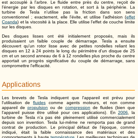
est accouplé à l'arbre. Le fluide entre près du centre, reçoit de
l'énergie par les disques en rotation, et sort à la périphérie. La
turbine de Tesla n'utilise pas la friction dans son sens
conventionnel ; exactement, elle l'évite, et utilise l'adhésion (
effet
Coanda
) et la viscosité à la place. Elle utilise l'effet de couche limite
sur les disques.
Des disques lisses ont été initialement proposés, mais ils
produisaient un faible couple de démarrage. Tesla a ensuite
découvert qu'un rotor lisse avec de petites rondelles reliant les
disques en 12 à 24 points le long du périmètre d'un disque de 25
cm et un second anneau de 6 à 12 rondelles plus proche du centre
apportait un progrès significative du couple de démarrage, sans
compromettre l'efficacité.
Applications
Les brevets de Tesla indiquent que l'appareil est prévu pour
l'utilisation de
fluides
comme agents moteurs, et non comme
appareil de
propulsion
ou de
compression
de fluides (bien que
l'appareil puisse être utilisé pour ces applications). En
2006
, la
turbine de Tesla n'a pas été pleinement utilisé commercialement
depuis son invention. Tesla lui-même ne remporta pas de grand
contrat de production. Le principal défaut de l'époque, comme
indiqué, était la faible connaissance des matériaux et des
comportements à haute
température
. Les meilleures techniques de