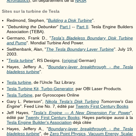
Æronautics
), un département de la
NASA
Sites sur la turbine de Tesla
Redmond, Stephen, "
Building a Disk Turbine
".
"
Debunking the Debunker
"
Part I
--
Part II
. Tesla Engine Builders
Association (TEBA).
Germano, Frank D., "
Tesla's Bladeless Boundary Disk Turbine
and Pump
". Mondial Turbine And Power.
Swithenbank, Alan, "
The Tesla Boundary Layer Turbine
". July 19,
2003.
"
Tesla turbine
". RS Designs. (
original
German)
Hayes, Jeffery A., "
Boundary-layer breakthrough - the Tesla
bladeless turbine
".
Tesla turbine
, de l'Uncle Taz Library.
Tesla Turbine Kit, Turbo-Generator
, par OBI Laser Products.
Tesla Turbine
, par Gyroscopes Online
Gary L. Peterson",
Nikola Tesla's Disk Turbing
Tomorrow's Gas
Engine
". Feed Line No. 7, édité par
Twenty First Century Books
Jeff Hayes, "
Tesla's Engine — A New Dimension For Power
",
édité par
Twenty First Century Books
; Hayes participe aussi à la
Tesla Engine Builder's Association
déjà citée
Hayes, Jeffery A., "
Boundary-layer breakthrough - the Tesla
bladeless turbine
", de
Zero Point Physics, Vacuum Energy, Scalar