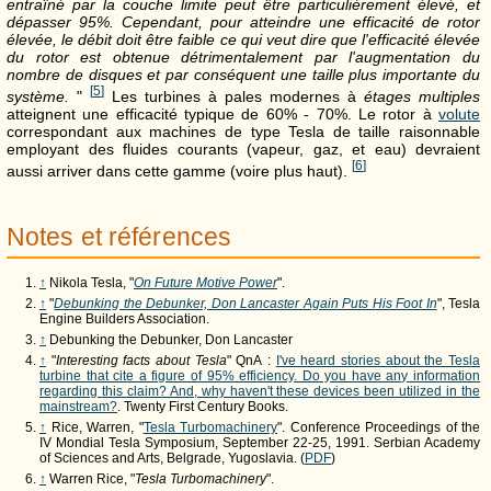
entraîné par la couche limite peut être particulièrement élevé, et
dépasser 95%. Cependant, pour atteindre une efficacité de rotor
élevée, le débit doit être faible ce qui veut dire que l'efficacité élevée
du rotor est obtenue détrimentalement par l'augmentation du
nombre de disques et par conséquent une taille plus importante du
[
5
]
système.
"
Les turbines à pales modernes à
étages multiples
atteignent une efficacité typique de 60% - 70%. Le rotor à
volute
correspondant aux machines de type Tesla de taille raisonnable
employant des fluides courants (vapeur, gaz, et eau) devraient
[
6
]
aussi arriver dans cette gamme (voire plus haut).
Notes et références
↑
Nikola Tesla, "
On Future Motive Power
".
↑
"
Debunking the Debunker, Don Lancaster Again Puts His Foot In
", Tesla
Engine Builders Association.
↑
Debunking the Debunker, Don Lancaster
↑
"
Interesting facts about Tesla
" QnA :
I've heard stories about the Tesla
turbine that cite a figure of 95% efficiency. Do you have any information
regarding this claim? And, why haven't these devices been utilized in the
mainstream?
. Twenty First Century Books.
↑
Rice, Warren, "
Tesla Turbomachinery
". Conference Proceedings of the
IV Mondial Tesla Symposium, September 22-25, 1991. Serbian Academy
of Sciences and Arts, Belgrade, Yugoslavia. (
PDF
)
↑
Warren Rice, "
Tesla Turbomachinery
".