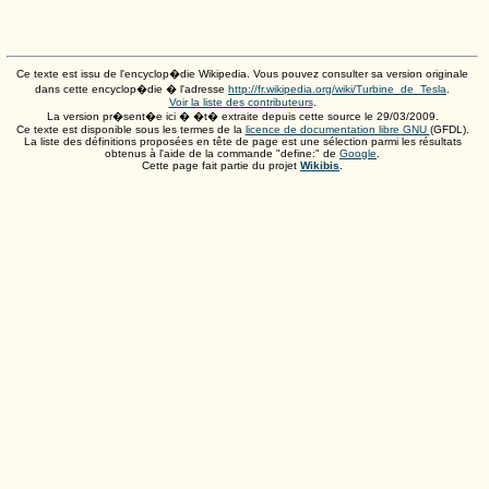
Ce texte est issu de l'encyclop�die Wikipedia. Vous pouvez consulter sa version originale
dans cette encyclop�die � l'adresse
http://fr.wikipedia.org/wiki/Turbine_de_Tesla
.
Voir la liste des contributeurs
.
La version pr�sent�e ici � �t� extraite depuis cette source le
29/03/2009
.
Ce texte est disponible sous les termes de la
licence de documentation libre GNU
(GFDL).
La liste des définitions proposées en tête de page est une sélection parmi les résultats
obtenus à l'aide de la commande "define:" de
Google
.
Cette page fait partie du projet
Wikibis
.