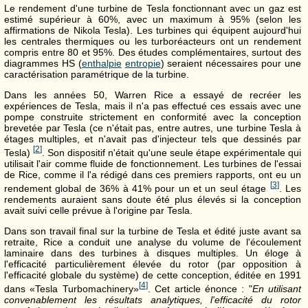
Le rendement d'une turbine de Tesla fonctionnant avec un gaz est
estimé supérieur à 60%, avec un maximum à 95% (selon les
affirmations de Nikola Tesla). Les turbines qui équipent aujourd'hui
les centrales thermiques ou les turboréacteurs ont un rendement
compris entre 80 et 95%. Des études complémentaires, surtout des
diagrammes HS (
enthalpie
entropie
) seraient nécessaires pour une
caractérisation paramétrique de la turbine.
Dans les années 50, Warren Rice a essayé de recréer les
expériences de Tesla, mais il n'a pas effectué ces essais avec une
pompe construite strictement en conformité avec la conception
brevetée par Tesla (ce n'était pas, entre autres, une turbine Tesla à
étages multiples, et n'avait pas d'injecteur tels que dessinés par
[
2
]
Tesla)
. Son dispositif n'était qu'une seule étape expérimentale qui
utilisait l'air comme fluide de fonctionnement. Les turbines de l'essai
de Rice, comme il l'a rédigé dans ces premiers rapports, ont eu un
[
3
]
rendement global de 36% à 41% pour un et un seul étage
. Les
rendements auraient sans doute été plus élevés si la conception
avait suivi celle prévue à l'origine par Tesla.
Dans son travail final sur la turbine de Tesla et édité juste avant sa
retraite, Rice a conduit une analyse du volume de l'écoulement
laminaire dans des turbines à disques multiples. Un éloge à
l'efficacité particulièrement élevée du rotor (par opposition à
l'efficacité globale du système) de cette conception, éditée en 1991
[
4
]
dans «Tesla Turbomachinery»
. Cet article énonce : "
En utilisant
convenablement les résultats analytiques, l'efficacité du rotor