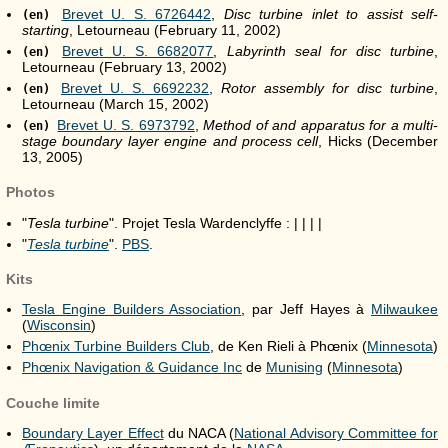
Brevet U. S. 6726442
,
Disc turbine inlet to assist self-
(en)
starting
, Letourneau (February 11, 2002)
Brevet U. S. 6682077
,
Labyrinth seal for disc turbine
,
(en)
Letourneau (February 13, 2002)
Brevet U. S. 6692232
,
Rotor assembly for disc turbine
,
(en)
Letourneau (March 15, 2002)
Brevet U. S. 6973792
,
Method of and apparatus for a multi-
(en)
stage boundary layer engine and process cell
, Hicks (December
13, 2005)
Photos
"
Tesla turbine
". Projet Tesla Wardenclyffe : | | | |
"
Tesla turbine
".
PBS
.
Kits
Tesla Engine Builders Association
, par Jeff Hayes à
Milwaukee
(
Wisconsin
)
Phœnix Turbine Builders Club
, de Ken Rieli à Phœnix (
Minnesota
)
Phœnix Navigation & Guidance Inc
de
Munising
(
Minnesota
)
Couche limite
Boundary Layer Effect
du NACA (
National Advisory Committee for