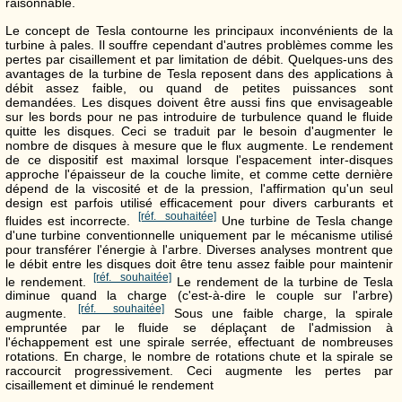
raisonnable.
Le concept de Tesla contourne les principaux inconvénients de la
turbine à pales. Il souffre cependant d'autres problèmes comme les
pertes par cisaillement et par limitation de débit. Quelques-uns des
avantages de la turbine de Tesla reposent dans des applications à
débit assez faible, ou quand de petites puissances sont
demandées. Les disques doivent être aussi fins que envisageable
sur les bords pour ne pas introduire de turbulence quand le fluide
quitte les disques. Ceci se traduit par le besoin d'augmenter le
nombre de disques à mesure que le flux augmente. Le rendement
de ce dispositif est maximal lorsque l'espacement inter-disques
approche l'épaisseur de la couche limite, et comme cette dernière
dépend de la viscosité et de la pression, l'affirmation qu'un seul
design est parfois utilisé efficacement pour divers carburants et
[réf. souhaitée]
fluides est incorrecte.
Une turbine de Tesla change
d'une turbine conventionnelle uniquement par le mécanisme utilisé
pour transférer l'énergie à l'arbre. Diverses analyses montrent que
le débit entre les disques doit être tenu assez faible pour maintenir
[réf. souhaitée]
le rendement.
Le rendement de la turbine de Tesla
diminue quand la charge (c'est-à-dire le couple sur l'arbre)
[réf. souhaitée]
augmente.
Sous une faible charge, la spirale
empruntée par le fluide se déplaçant de l'admission à
l'échappement est une spirale serrée, effectuant de nombreuses
rotations. En charge, le nombre de rotations chute et la spirale se
raccourcit progressivement. Ceci augmente les pertes par
cisaillement et diminué le rendement