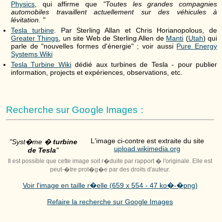
Physics
, qui affirme que
"Toutes les grandes compagnies
automobiles travaillent actuellement sur des véhicules à
lévitation. "
Tesla turbine
. Par Sterling Allan et Chris Horianopolous, de
Greater Things
, un site Web de Sterling Allen de
Manti
(
Utah
) qui
parle de "nouvelles formes d'énergie" ; voir aussi
Pure Energy
Systems Wiki
Tesla Turbine Wiki
dédié aux turbines de Tesla - pour publier
information, projects et expériences, observations, etc.
Recherche sur Google Images :
L'image ci-contre est extraite du site
"Syst�me �
turbine
upload.wikimedia.org
de Tesla
"
Il est possible que cette image soit r�duite par rapport � l'originale. Elle est
peut-�tre prot�g�e par des droits d'auteur.
Voir l'image en taille r�elle (659 x 554 - 47 ko�-�png)
Refaire la recherche sur Google Images