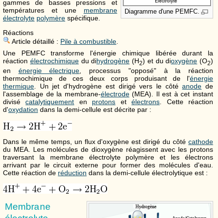
gammes de basses pressions et
températures et une
membrane
Diagramme d'une PEMFC.
électrolyte
polymère
spécifique.
Réactions
Article détaillé :
Pile à combustible
.
Une PEMFC transforme l'énergie chimique libérée durant la
réaction
électrochimique
du di
hydrogène
(H
) et du di
oxygène
(O
)
2
2
en
énergie électrique
, processus "opposé" à la réaction
thermochimique de ces deux corps produisant de l'
énergie
thermique
. Un jet d'hydrogène est dirigé vers le côté
anode
de
l'assemblage de la membrane-
électrode
(MEA). Il est à cet instant
divisé
catalytiquement
en
protons
et
électrons
. Cette réaction
d'
oxydation
dans la demi-cellule est décrite par :
Dans le même temps, un flux d'oxygène est dirigé du côté
cathode
du MEA. Les molécules de dioxygène réagissent avec les protons
traversant la membrane électrolyte polymère et les électrons
arrivant par le circuit externe pour former des molécules d'eau.
Cette réaction de
réduction
dans la demi-cellule électrolytique est :
Membrane