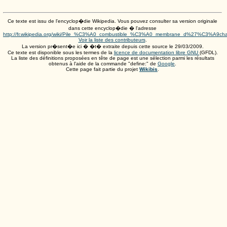
Ce texte est issu de l'encyclop�die Wikipedia. Vous pouvez consulter sa version originale
dans cette encyclop�die � l'adresse
http://fr.wikipedia.org/wiki/Pile_%C3%A0_combustible_%C3%A0_membrane_d%27%C3%A9ch
Voir la liste des contributeurs
.
La version pr�sent�e ici � �t� extraite depuis cette source le
29/03/2009
.
Ce texte est disponible sous les termes de la
licence de documentation libre GNU
(GFDL).
La liste des définitions proposées en tête de page est une sélection parmi les résultats
obtenus à l'aide de la commande "define:" de
Google
.
Cette page fait partie du projet
Wikibis
.