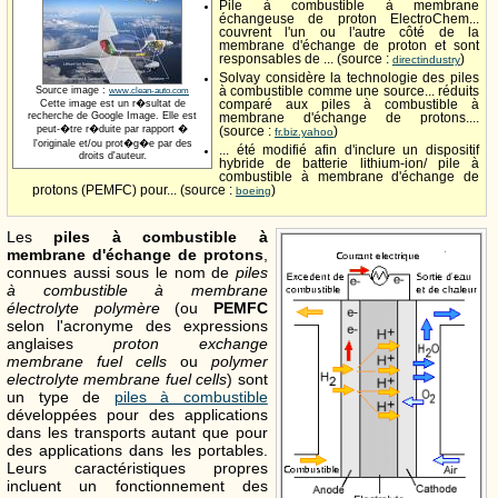
Pile à combustible à membrane
échangeuse de proton ElectroChem...
couvrent l'un ou l'autre côté de la
membrane d'échange de proton et sont
responsables de ... (source :
)
directindustry
Solvay considère la technologie des piles
Source image :
à combustible comme une source... réduits
www.clean-auto.com
Cette image est un r�sultat de
comparé aux piles à combustible à
recherche de Google Image. Elle est
membrane d'échange de protons....
peut-�tre r�duite par rapport �
(source :
)
fr.biz.yahoo
l'originale et/ou prot�g�e par des
... été modifié afin d'inclure un dispositif
droits d'auteur.
hybride de batterie lithium-ion/ pile à
combustible à membrane d'échange de
protons (PEMFC) pour... (source :
)
boeing
Les
piles à combustible à
membrane d'échange de protons
,
connues aussi sous le nom de
piles
à combustible à membrane
électrolyte polymère
(ou
PEMFC
selon l'acronyme des expressions
anglaises
proton exchange
membrane fuel cells
ou
polymer
electrolyte membrane fuel cells
) sont
un type de
piles à combustible
développées pour des applications
dans les transports autant que pour
des applications dans les portables.
Leurs caractéristiques propres
incluent un fonctionnement des