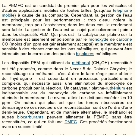
La PEMFC est un candidat de premier plan pour les véhicules et
d'autres applications mobiles de toutes tailles (jusqu'au
téléphone
mobile
) à cause de sa compacité. Cependant, la gestion de l'eau
est principale pour les performances : trop d'eau noiera la
membrane, trop peu l'assèchera; dans les deux cas, le rendement
sera faible. La gestion de l'eau est un sujet particulièrement pointu
dans les dispositifs PEM. Qui plus est , la catalyse par platine sur la
membrane est aisément empoisonné par le
monoxyde de carbone
CO (moins d'un ppm est généralement accepté) et la membrane est
sensible à des choses comme les ions métalliques, qui peuvent être
introduits par la corrosion des palettes
bipolaires
métalliques.
Les dispositifs PEM qui utilisent du
méthanol
(CH
OH) reconstitué
3
ont été proposés, comme dans le Necar 5 de Daimler Chrysler; le
reconstituage du méthanol - c'est-à-dire le faire réagir pour obtenir
de l'hydrogène - est cependant un processus particulièrement
complexe, qui nécessite aussi une élimination du monoxyde de
carbone produit par la réaction. Un catalyseur platine-
ruthénium
est
indispensable car du monoxyde de carbone va infailliblement
atteindre la membrane. Le niveau atteint ne doit pas excéder les 10
ppm. On notera qui plus est que les temps nécessaires de
démarrage de ces réacteurs de reconstituation sont de l'ordre d'une
demi-heure. Cependant, et de manière alternative, le méthanol et
autres
biocarburants
peuvent alimenter la PEMFC sans être
reconstitués, ce qui en fait une
DMFC
. Ces procédés fonctionnent
avec un succès limité.