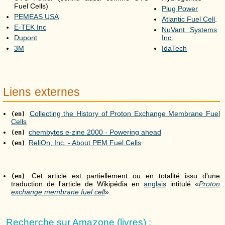
Fuel Cells)
Plug Power
PEMEAS USA
Atlantic Fuel Cell
.
E-TEK Inc
NuVant Systems
Dupont
Inc.
3M
IdaTech
Liens externes
Collecting the History of Proton Exchange Membrane Fuel
(en)
Cells
chembytes e-zine 2000 - Powering ahead
(en)
ReliOn, Inc. - About PEM Fuel Cells
(en)
Cet article est partiellement ou en totalité issu d'une
(en)
traduction de l'article de Wikipédia en
anglais
intitulé «
Proton
exchange membrane fuel cell
».
Recherche sur Amazone (livres) :