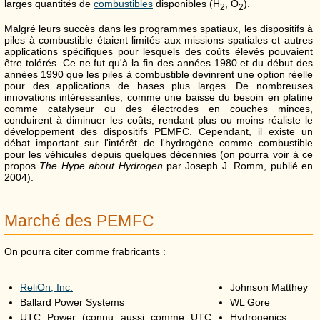
larges quantités de
combustibles
disponibles (H
, O
).
2
2
Malgré leurs succès dans les programmes spatiaux, les dispositifs à
piles à combustible étaient limités aux missions spatiales et autres
applications spécifiques pour lesquels des coûts élevés pouvaient
être tolérés. Ce ne fut qu'à la fin des années 1980 et du début des
années 1990 que les piles à combustible devinrent une option réelle
pour des applications de bases plus larges. De nombreuses
innovations intéressantes, comme une baisse du besoin en platine
comme catalyseur ou des électrodes en couches minces,
conduirent à diminuer les coûts, rendant plus ou moins réaliste le
développement des dispositifs PEMFC. Cependant, il existe un
débat important sur l'intérêt de l'hydrogène comme combustible
pour les véhicules depuis quelques décennies (on pourra voir à ce
propos
The Hype about Hydrogen
par Joseph J. Romm, publié en
2004).
Marché des PEMFC
On pourra citer comme frabricants :
ReliOn, Inc.
Johnson Matthey
Ballard Power Systems
WL Gore
UTC Power (connu aussi comme UTC
Hydrogenics