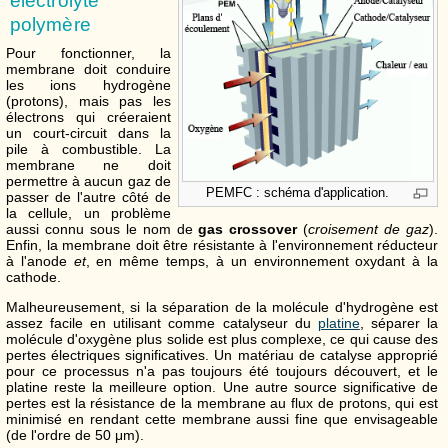
électrolyte
polymère
Pour fonctionner, la
membrane doit conduire
les ions hydrogène
(protons), mais pas les
électrons qui créeraient
un court-circuit dans la
pile à combustible. La
membrane ne doit
permettre à aucun gaz de
PEMFC : schéma d'application.
passer de l'autre côté de
la cellule, un problème
aussi connu sous le nom de
gas crossover
(
croisement de gaz
).
Enfin, la membrane doit être résistante à l'environnement réducteur
à l'anode
et
, en même temps, à un environnement oxydant à la
cathode.
Malheureusement, si la séparation de la molécule d'hydrogène est
assez facile en utilisant comme catalyseur du
platine
, séparer la
molécule d'oxygène plus solide est plus complexe, ce qui cause des
pertes électriques significatives. Un matériau de catalyse approprié
pour ce processus n'a pas toujours été toujours découvert, et le
platine reste la meilleure option. Une autre source significative de
pertes est la résistance de la membrane au flux de protons, qui est
minimisé en rendant cette membrane aussi fine que envisageable
(de l'ordre de 50 μm).