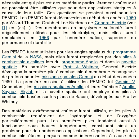
nécessitaient qui plus est des matériaux particulièrement coûteux et
ne pouvaient être utilisées que pour des applications statiques à
cause de leur taille. Ces questions se posaient aussi pour les
PEMFC. Les PEMFC furent découvertes au début des années
1960
par Willard Thomas Grubb et Lee Niedrach de
General Electric
(voir
[1]
en
). Des membranes en polystyrène sulfonaté furent
(en)
originellement utilisés pour les électrolytes, mais elles furent
remplacées en
1966
par l'ionomère nafion, supérieur en
performance et durabilité.
Les PEMFC furent utilisées pour les engins spatiaux du
programme
Gemini
de la
NASA
, mais elles furent remplacées par des
piles à
combustible alcalines
lors du
programme Apollo
et dans la
navette
spatiale
. En parallèle avec
Pratt & Whitney
, General Electric
développa la première pile à combustible à membrane échangeuse
de protons pour les
missions spatiales Gemini
au début des années
1960. La première mission à utiliser les PEMFC fut
Gemini V
.
Cependant, les
missions spatiales Apollo
et leurs "héritiers"
Apollo-
Soyouz
,
Skylab
et la navette spatiale ont employé des piles à
combustible basées sur les plans de Bacon, développés par Pratt &
Whitney.
Des matériaux extrêmement coûteux furent utilisés, et les piles à
combustible requéraient de l'hydrogène et de l'oxygène
particulièrement purs. Les premières piles tendaient aussi à
fonctionner sous hautes températures, constituant ainsi un
problème pour de nombreuses applications. Cependant, les piles à
combustible étaient perçues comme intéressantes à cause des