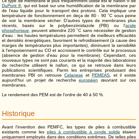
Le type de membrane le plus fréquemment utilisé est le nafion ® de
DuPont ®
, qui est basé sur une humidification de la membrane par
de l'eau liquide pour le transport des protons. Cela implique une
température de fonctionnement en deça de 80 - 90 ˚C sous peine
de voir la membrane sécher. D'autres types de membranes plus
récents, basés sur le polybenzimidazole (PBI) ou l'
acide
phosphorique
, peuvent atteindre 220 ˚C sans nécessiter de gestion
d'eau : les hautes températures permettent de meilleurs efficacités
et densités énergétiques, favorisent le refroidissement (à cause des
marges de températures plus importantes), diminuent la sensibilité
à l'empoisennemt au CO et accroissent le contrôle sur le processus
(absence de gestion d'eau pour la membrane). Cependant, ces
nouveaux types ne sont pas courants et la majorité des laboratoires
de recherche utilisent le nafion, ce qui se retrouve dans leurs
publications scientifiques. Parmi les entreprises produisant des
membranes PBI on retrouve
Celanese
et
PEMEAS
, et il existe
aujourd'hui un projet de recherche
européen
œuvrant sur ces
membranes.
Le rendement des PEM est de l'ordre de 40 à 50 %.
Historique
Avant l'invention des PEMFC, les types de piles à combustible
existants comme les
piles à combustible à oxyde solide
étaient
uniquement employés dans des conditions extrêmes. De telles piles