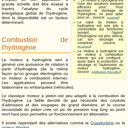
... Le moteur à hydrogène est
grande échelle doit être évalué à
l'une des solutions vraiment
efficaces pour... Pour
travers l'analyse du cycle
favoriser le stockage de
énergétique global de l'hydrogène,
l'hydrogène, on peut opter
dont la disponibilité est un facteur
pour un... (source :
)
ecologie
déterminant.
Le cœur du moteur à
hydrogène est une pile à
combustible qui fonctionne
suivant... l'apport
d'hydrogène est plus délicat,
Combustion de
car son stockage est
complexe.... (source :
l'hydrogène
)
let.unicas
Le moteur à hydrogène est
un moteur à combustion
interne qui est configuré...
Le moteur à hydrogène sert à
aussi dans la production, le
générer une puissance de rotation à
stockage et l'autonomie du
partir d'hydrogène (de la même
moteur hydrogène....
(source :
)
jordihubert.chez-alice
façon qu'un groupe électrogène ou
un moteur à combustion interne).
Les applications peuvent être
stationnaire ou embarquées (véhicules).
Le classique moteur à piston est peu adapté à la combustion de
l'hydrogène. La faible densité du gaz nécessite des conduits
d'admission et des soupapes de grand diamètre, et la course
sinusoïdale du piston crée un pic de pression trop long au point
mort haut pour permettre un fonctionnement en détonation.
Il existe cependant des alternatives comme la
Quasiturbine
ou le
moteur Wankel
.