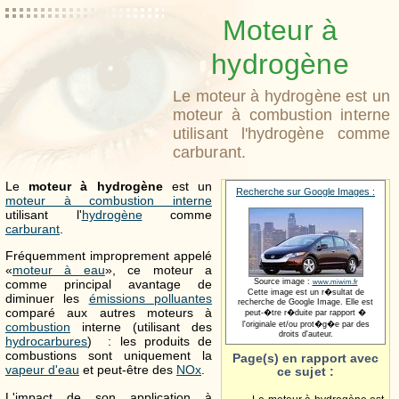
Moteur à
hydrogène
Le moteur à hydrogène est un
moteur à combustion interne
utilisant l'hydrogène comme
carburant.
Le
moteur à hydrogène
est un
Recherche sur Google Images :
moteur à combustion interne
utilisant l'
hydrogène
comme
carburant
.
Fréquemment improprement appelé
«
moteur à eau
», ce moteur a
Source image :
comme principal avantage de
www.miwim.fr
Cette image est un r�sultat de
diminuer les
émissions polluantes
recherche de Google Image. Elle est
comparé aux autres moteurs à
peut-�tre r�duite par rapport �
l'originale et/ou prot�g�e par des
combustion
interne (utilisant des
droits d'auteur.
hydrocarbures
) : les produits de
combustions sont uniquement la
Page(s) en rapport avec
vapeur d'eau
et peut-être des
NOx
.
ce sujet :
L'impact de son application à