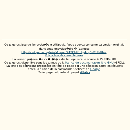
Ce texte est issu de l'encyclop�die Wikipedia. Vous pouvez consulter sa version originale
dans cette encyclop�die � l'adresse
http://fr.wikipedia.org/wiki/Moteur_%C3%A0_hydrog%C3%A8ne
.
Voir la liste des contributeurs
.
La version pr�sent�e ici � �t� extraite depuis cette source le
29/03/2009
.
Ce texte est disponible sous les termes de la
licence de documentation libre GNU
(GFDL).
La liste des définitions proposées en tête de page est une sélection parmi les résultats
obtenus à l'aide de la commande "define:" de
Google
.
Cette page fait partie du projet
Wikibis
.