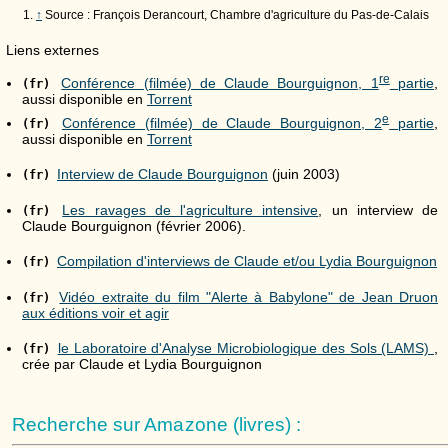
↑
Source : François Derancourt, Chambre d'agriculture du Pas-de-Calais
Liens externes
re
Conférence (filmée) de Claude Bourguignon, 1
partie
,
(fr)
aussi disponible en
Torrent
e
Conférence (filmée) de Claude Bourguignon, 2
partie
,
(fr)
aussi disponible en
Torrent
Interview de Claude Bourguignon
(juin 2003)
(fr)
Les ravages de l'agriculture intensive
, un interview de
(fr)
Claude Bourguignon (février 2006).
Compilation d'interviews de Claude et/ou Lydia Bourguignon
(fr)
Vidéo extraite du film "Alerte à Babylone" de Jean Druon
(fr)
aux éditions voir et agir
le Laboratoire d'Analyse Microbiologique des Sols (LAMS)
,
(fr)
crée par Claude et Lydia Bourguignon
Recherche sur Amazone (livres) :