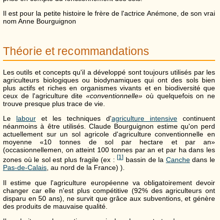
Il est pour la petite histoire le frère de l'actrice Anémone, de son vrai
nom Anne Bourguignon
Théorie et recommandations
Les outils et concepts qu'il a développé sont toujours utilisés par les
agriculteurs biologiques ou biodynamiques qui ont des sols bien
plus actifs et riches en organismes vivants et en biodiversité que
ceux de l'agriculture dite
«conventionnelle»
où quelquefois on ne
trouve presque plus trace de vie.
Le
labour
et les techniques d'
agriculture intensive
continuent
néanmoins à être utilisés. Claude Bourguignon estime qu'on perd
actuellement sur un sol agricole d'agriculture conventionnelle en
moyenne «10 tonnes de sol par hectare et par an»
(occasionnellemen, on atteint 100 tonnes par an et par ha dans les
[
1
]
zones où le sol est plus fragile (ex :
bassin de la
Canche
dans le
Pas-de-Calais
, au nord de la France) ).
Il estime que l'agriculture européenne va obligatoirement devoir
changer car elle n'est plus compétitive (92% des agriculteurs ont
disparu en 50 ans), ne survit que grâce aux subventions, et génère
des produits de mauvaise qualité.