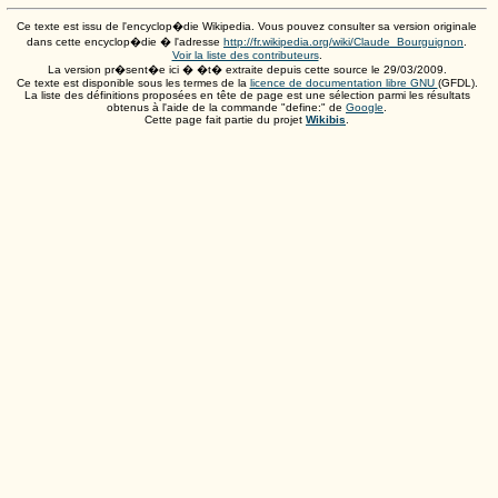
Ce texte est issu de l'encyclop�die Wikipedia. Vous pouvez consulter sa version originale
dans cette encyclop�die � l'adresse
http://fr.wikipedia.org/wiki/Claude_Bourguignon
.
Voir la liste des contributeurs
.
La version pr�sent�e ici � �t� extraite depuis cette source le
29/03/2009
.
Ce texte est disponible sous les termes de la
licence de documentation libre GNU
(GFDL).
La liste des définitions proposées en tête de page est une sélection parmi les résultats
obtenus à l'aide de la commande "define:" de
Google
.
Cette page fait partie du projet
Wikibis
.