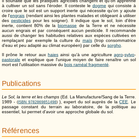
Il souhaite que les pratiques agricoles changent et qu'on apprenne
à cultiver un sol sans l'éroder. Il conteste le
dogme
qui consiste à
croire que le sol est un support inerte qui nécessite qu'on y ajoute
de l'
engrais
(rendant ainsi les plantes malades et obligeant à utiliser
des
pesticides
pour les soigner). Il indique que le sol, loin d'être
inerte, contient 80% de la
biomasse
de la Terre et ne nécessite
aucun engrais et par conséquent aucun pesticide. Il recommande
aussi de changer les habitudes relatives aux espèces cultivées en
remplaçant par exemple la culture du
maïs
(trop consommatrice
d'eau et peu adapté au climat européen) par celle du
sorgho
.
Il prône le retour aux
haies
ainsi qu'à une agriculture
agro
-
sylvo
-
pastorale
et explique que l'unique moyen de faire renaître un sol
mort est l'utilisation massive du
bois raméal fragmenté
.
Publications
Le Sol, la terre et les champs
(Ed. La Manufacture/Sang de la Terre.
1989 -
), expert du sol auprès de la
CEE
. Le
(
ISBN 9782869851498
)
passage constant du terrain au laboratoire, de la politique au
essentiel, lui permet d'avoir une approche globale du sol.
Références