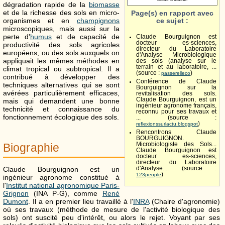
dégradation rapide de la
biomasse
et de la richesse des sols en micro-
Page(s) en rapport avec
ce sujet :
organismes et en
champignons
microscopiques, mais aussi sur la
perte d'
humus
et de capacité de
Claude Bourguignon est
docteur es-sciences,
productivité des sols agricoles
directeur du Laboratoire
européens, ou des sols auxquels on
d'Analyse Microbiologique
appliquait les mêmes méthodes en
des sols (analyse sur le
terrain et au laboratoire, ...
climat tropical ou subtropical. Il a
(source :
)
passerelleco
contribué à développer des
Conférence de Claude
techniques alternatives qui se sont
Bourguignon sur la
avérées particulièrement efficaces,
revitalisation des sols.
Claude Bourguignon, est un
mais qui demandent une bonne
ingénieur agronome français,
technicité et connaissance du
reconnu pour ses travaux et
fonctionnement écologique des sols.
... (source :
)
reflexionssurlactu.blogspot
Rencontrons Claude
BOURGUIGNON.
Microbiologiste des Sols...
Biographie
Claude Bourguignon est
docteur es-sciences,
directeur du Laboratoire
d'Analyse.... (source :
Claude Bourguignon est un
)
123people
ingénieur agronome constitué à
l'
Institut national agronomique Paris-
Grignon
(INA P-G), comme
René
Dumont
. Il a en premier lieu travaillé à l'
INRA
(Chaire d'agronomie)
où ses travaux (méthode de mesure de l'activité biologique des
sols) ont suscité peu d'intérêt, ou alors le rejet. Voyant par ses