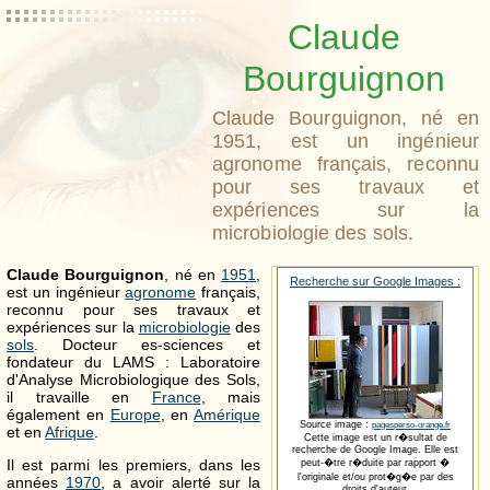
Claude
Bourguignon
Claude Bourguignon, né en
1951, est un ingénieur
agronome français, reconnu
pour ses travaux et
expériences sur la
microbiologie des sols.
Claude Bourguignon
, né en
1951
,
Recherche sur Google Images :
est un ingénieur
agronome
français,
reconnu pour ses travaux et
expériences sur la
microbiologie
des
sols
. Docteur es-sciences et
fondateur du LAMS : Laboratoire
d'Analyse Microbiologique des Sols,
il travaille en
France
, mais
également en
Europe
, en
Amérique
Source image :
pagesperso-orange.fr
et en
Afrique
.
Cette image est un r�sultat de
recherche de Google Image. Elle est
Il est parmi les premiers, dans les
peut-�tre r�duite par rapport �
l'originale et/ou prot�g�e par des
années
1970
, a avoir alerté sur la
droits d'auteur.