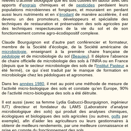
relevés d'activité biologique que les sols cultivés en labour avec des
apports d'
engrais
chimiques et de
pesticides
perdaient leurs
populations microbiennes et fongiques, et mouraient en perdant
aussi leurs nutriments et en s'
érodant
de manière accélérée, il est
devenu un des promoteurs, développeurs et spécialiste des
techniques de restauration et préservation des sols agricoles par
des techniques respectueuses de la vie du sol et de son
fonctionnement comme agro-écodispositif complexe.
Claude Bourguignon est d'autre part conférencier et formateur,
membre de la Société d'écologie, de la Société américaine de
microbiologie
, enseignant à la première chaire française de
pédologie
et de microbiologie du sol (
Beaujeu
). Il déplore l'absence
de chaire officielle de microbiologie des sols à l'INRA ou en France
(depuis que le secteur microbiologie des sols de l'
Institut Pasteur
a
été fermé), ce qui s'est traduit par le manque de formation en
microbiologie chez les pédologues et agronomes.
Dans les
années 1980
, il met au point une méthode de mesure de
l'activité micro-biologique des sols et constate qu'en Europe, 90%
de l'activité micro-biologique des sols a été détruite.
Il est aussi (avec sa femme Lydia Gabucci-Bourguignon, ingénieur
IUT) directeur et fondateur du LAMS (
Laboratoire d'analyse
microbiologique des sols
) qui produit des analyses chimiques,
écologiques et biologiques des sols agricoles (ou autres,
golfs
par
exemple), afin d'aider les agriculteurs ou leurs gestionnaires à
obtenir de meilleurs rendements, par une meilleure connaissance et
prise en compte du fonctionnement des sols.