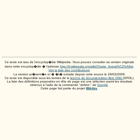
Ce texte est issu de l'encyclop�die Wikipedia. Vous pouvez consulter sa version originale
dans cette encyclop�die � l'adresse
http://fr.wikipedia.org/wiki/Charte_foresti%C3%A8re
.
Voir la liste des contributeurs
.
La version pr�sent�e ici � �t� extraite depuis cette source le
29/03/2009
.
Ce texte est disponible sous les termes de la
licence de documentation libre GNU
(GFDL).
La liste des définitions proposées en tête de page est une sélection parmi les résultats
obtenus à l'aide de la commande "define:" de
Google
.
Cette page fait partie du projet
Wikibis
.