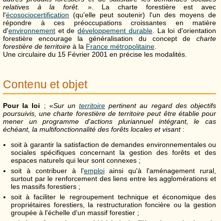
relatives à la forêt.
». La charte forestière est avec
l'
écosociocertification
(qu'elle peut soutenir) l'un des moyens de
répondre à ces préoccupations croissantes en matière
d'
environnement
et de
développement durable
. La loi d'orientation
forestière encourage la généralisation du concept de
charte
forestière de territoire
à la
France métropolitaine
.
Une circulaire du 15 Février 2001 en précise les modalités.
Contenu et objet
Pour la loi
; «
Sur un
territoire
pertinent au regard des objectifs
poursuivis, une charte forestière de territoire peut être établie pour
mener un programme d'actions pluriannuel intégrant, le cas
échéant, la multifonctionnalité des forêts locales et visant
:
soit à garantir la satisfaction de demandes environnementales ou
sociales spécifiques concernant la gestion des forêts et des
espaces naturels qui leur sont connexes ;
soit à contribuer à l'
emploi
ainsi qu'à l'aménagement rural,
surtout par le renforcement des liens entre les agglomérations et
les massifs forestiers ;
soit à faciliter le regroupement technique et économique des
propriétaires forestiers, la restructuration foncière ou la gestion
groupée à l'échelle d'un massif forestier ;