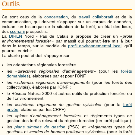
Outils
Ce sont ceux de la
concertation
, du
travail collaboratif
et de la
communication, qui doivent s'appuyer sur un corpus de données,
incluant un historique de la situation de la forêt, un état des lieux,
des
scenarii
prospectifs.
La
DIREN
Nord - Pas de Calais a proposé de créer un
«profil
environnemental forestier»
par massif qui pourrait être mis à jour
dans le temps, sur le modèle du
profil environnemental local
, qu'il
pourrait enrichir.
La charte peut et doit s'appuyer sur
les orientations régionales forestière
les
«directives régionales d'aménagement»
(pour les
forêts
domaniales
), élaborées par et pour l'ONF
les
«schémas régionaux d'aménagement»
(pour les forêts des
collectivités), élaborés par l'ONF ;
le Réseau Natura 2000 et autres outils de protection foncière ou
de l'Environnement
les
«schémas régionaux de gestion sylvicole»
(pour la
forêt
privée
, élaborés par les CRPF)
les
«plans d'aménagement forestier»
et règlements types de
gestion des forêts relevant du régime forestier (en forêt publique)
les
plans simples de gestion
(PSG) et
«règlements types de
gestion»
et
«codes de bonnes pratiques sylvicoles»
(pour la forêt