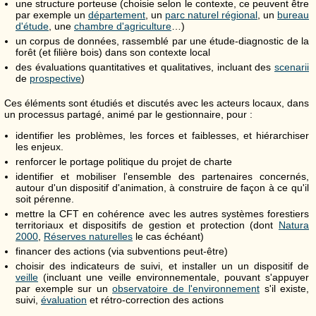
une structure porteuse (choisie selon le contexte, ce peuvent être
par exemple un
département
, un
parc naturel régional
, un
bureau
d'étude
, une
chambre d'agriculture
…)
un corpus de données, rassemblé par une étude-diagnostic de la
forêt (et filière bois) dans son contexte local
des évaluations quantitatives et qualitatives, incluant des
scenarii
de
prospective
)
Ces éléments sont étudiés et discutés avec les acteurs locaux, dans
un processus partagé, animé par le gestionnaire, pour :
identifier les problèmes, les forces et faiblesses, et hiérarchiser
les enjeux.
renforcer le portage politique du projet de charte
identifier et mobiliser l'ensemble des partenaires concernés,
autour d'un dispositif d'animation, à construire de façon à ce qu'il
soit pérenne.
mettre la CFT en cohérence avec les autres systèmes forestiers
territoriaux et dispositifs de gestion et protection (dont
Natura
2000
,
Réserves naturelles
le cas échéant)
financer des actions (via subventions peut-être)
choisir des indicateurs de suivi, et installer un un dispositif de
veille
(incluant une veille environnementale, pouvant s'appuyer
par exemple sur un
observatoire de l'environnement
s'il existe,
suivi,
évaluation
et rétro-correction des actions