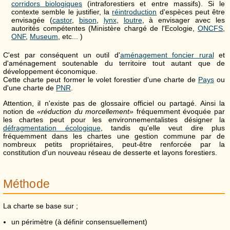
corridors biologiques
(intraforestiers et entre massifs). Si le
contexte semble le justifier, la
réintroduction
d'espèces peut être
envisagée (
castor
,
bison
,
lynx
,
loutre
, à envisager avec les
autorités compétentes (Ministère chargé de l'Ecologie,
ONCFS
,
ONF
,
Museum
, etc... )
C'est par conséquent un outil d'
aménagement foncier rural
et
d'aménagement soutenable du territoire tout autant que de
développement économique.
Cette charte peut former le volet forestier d'une charte de
Pays
ou
d'une charte de
PNR
.
Attention, il n'existe pas de glossaire officiel ou partagé. Ainsi la
notion de
«réduction du morcellement»
fréquemment évoquée par
les chartes peut pour les environnementalistes désigner la
défragmentation écologique
, tandis qu'elle veut dire plus
fréquemment dans les chartes une gestion commune par de
nombreux petits propriétaires, peut-être renforcée par la
constitution d'un nouveau réseau de desserte et layons forestiers.
Méthode
La charte se base sur ;
un périmètre (à définir consensuellement)