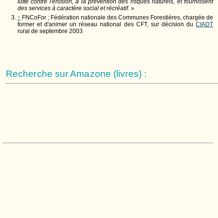
lutte contre l'érosion, à la prévention des risques naturels, et fournissent
des services à caractère social et récréatif.
»
↑
FNCoFor ; Fédération nationale des Communes Forestières, chargée de
former et d'animer un réseau national des CFT, sur décision du
CIADT
rural de septembre 2003
Recherche sur Amazone (livres) :