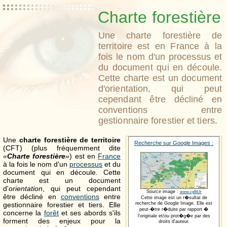
Charte forestière
Une charte forestière de
territoire est en France à la
fois le nom d'un processus et
du document qui en découle.
Cette charte est un document
d'orientation, qui peut
cependant être décliné en
conventions entre
gestionnaire forestier et tiers.
Une
charte forestière de territoire
Recherche sur Google Images :
(CFT) (plus fréquemment dite
«
Charte forestière
»
) est en
France
à la fois le nom d'un
processus
et du
document qui en découle. Cette
charte est un document
d'
orientation
, qui peut cependant
Source image :
www.cg94.fr
être décliné en
conventions
entre
Cette image est un r�sultat de
gestionnaire forestier et tiers. Elle
recherche de Google Image. Elle est
peut-�tre r�duite par rapport �
concerne la
forêt
et ses abords s'ils
l'originale et/ou prot�g�e par des
forment des enjeux pour la
droits d'auteur.