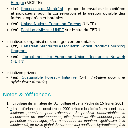
Europe
(MCPFE)
Processus de Montréal
: groupe de travail sur les critères
(fr)
et indicateurs pour la conservation et la gestion durable des
forêts tempérées et boréales
United Nations Forum on Forests
(UNFF)
(en)
Position civile sur UNFF
sur le site du FERN
(en)
Initiatives d'organisations non gouvernementales
Canadian Standards Association Forest Products Marking
(fr)
Program
Forest and the European Union Resources Network
(en)
(FERN)
Initiatives privées
Sustainable Forestry Initiative
(SFI :
Initiative pour une
(en)
sylviculture durable
)
Notes & références
↑
circulaire du ministère de l'Agriculture et de la Pêche du 15 février 2001
↑
La loi d'orientation forestière de 2001 précise les forêts fournissent : «
les
matières premières pour l'obtention de produits renouvelables et
respectueux de l'environnement, elles jouent un rôle important pour la
prospérité économique, elles contribuent de manière significative à la
biodiversité, au cycle global du carbone, aux équilibres hydrauliques, à la