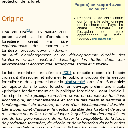
protection de la forêt.
Page(s) en rapport avec
ce sujet :
Origine
l'élaboration de cette charte
qui formera le volet forestier
de la charte de Pays. La
charte forestière est
[
1
]
Une cirulaire
du 15 février 2001
l'occasion de mieux
appréhender la forêt...
parue avant la loi d'orientation
(source :
)
ahp.chambagri
forestière créait
«à titre
expérimental»
des chartes de
territoire forestier, devant
«devenir
un outil d'aménagement et de développement durable des
territoires ruraux, insérant davantage les forêts dans leur
environnement économique, écologique, social et culturel
».
La loi d'orientation forestière de
2001
a ensuite reconnu le besoin
croissant d'associer et informer le public à propos de la gestion
forestière et de la protection de la
biodiversité
forestière. Son article
1er ajoute dans le code forestier un ouvrage préliminaire intitulé
«principes fondamentaux de la politique forestière», dont l'article L
1er stipule : «
La politique forestière prend en compte les fonctions
économique, environnementale et sociale des forêts et participe à
l'aménagement du territoire, en vue d'un développement durable.
Elle a pour objet d'assurer la gestion durable des forêts et de leurs
ressources naturelles, de développer la qualification des emplois en
vue de leur pérennisation, de renforcer la compétitivité de la filière
de production forestière, de récolte et de valorisation du bois et des
autres produits forestiers et de satisfaire les demandes sociales