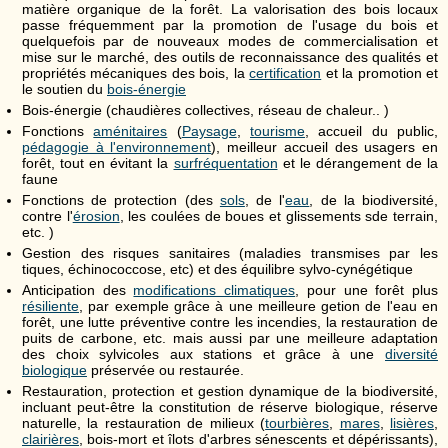
matière organique de la forêt. La valorisation des bois locaux
passe fréquemment par la promotion de l'usage du bois et
quelquefois par de nouveaux modes de commercialisation et
mise sur le marché, des outils de reconnaissance des qualités et
propriétés mécaniques des bois, la
certification
et la promotion et
le soutien du
bois-énergie
Bois-énergie (chaudières collectives, réseau de chaleur.. )
Fonctions
aménitaires
(
Paysage
,
tourisme
, accueil du public,
pédagogie à l'environnement
), meilleur accueil des usagers en
forêt, tout en évitant la
surfréquentation
et le dérangement de la
faune
Fonctions de protection (des
sols
, de l'
eau
, de la biodiversité,
contre l'
érosion
, les coulées de boues et glissements sde terrain,
etc. )
Gestion des risques sanitaires (maladies transmises par les
tiques, échinococcose, etc) et des équilibre sylvo-cynégétique
Anticipation des
modifications climatiques
, pour une forêt plus
résiliente
, par exemple grâce à une meilleure getion de l'eau en
forêt, une lutte préventive contre les incendies, la restauration de
puits de carbone, etc. mais aussi par une meilleure adaptation
des choix sylvicoles aux stations et grâce à une
diversité
biologique
préservée ou restaurée.
Restauration, protection et gestion dynamique de la biodiversité,
incluant peut-être la constitution de réserve biologique, réserve
naturelle, la restauration de milieux (
tourbières
,
mares
,
lisières
,
clairières
, bois-mort et îlots d'arbres sénescents et dépérissants),