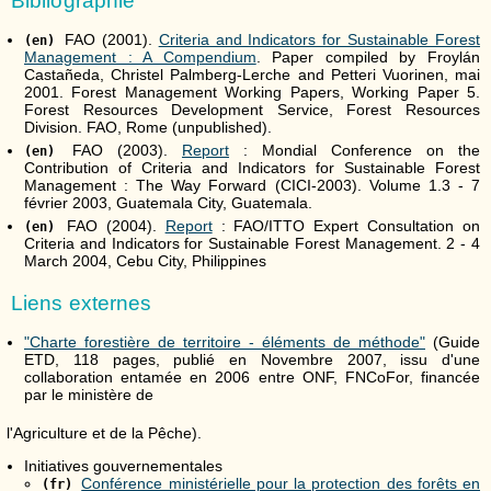
Bibliographie
FAO (2001).
Criteria and Indicators for Sustainable Forest
(en)
Management : A Compendium
. Paper compiled by Froylán
Castañeda, Christel Palmberg-Lerche and Petteri Vuorinen, mai
2001. Forest Management Working Papers, Working Paper 5.
Forest Resources Development Service, Forest Resources
Division. FAO, Rome (unpublished).
FAO (2003).
Report
: Mondial Conference on the
(en)
Contribution of Criteria and Indicators for Sustainable Forest
Management : The Way Forward (CICI-2003). Volume 1.3 - 7
février 2003, Guatemala City, Guatemala.
FAO (2004).
Report
: FAO/ITTO Expert Consultation on
(en)
Criteria and Indicators for Sustainable Forest Management. 2 - 4
March 2004, Cebu City, Philippines
Liens externes
"Charte forestière de territoire - éléments de méthode"
(Guide
ETD, 118 pages, publié en Novembre 2007, issu d'une
collaboration entamée en 2006 entre ONF, FNCoFor, financée
par le ministère de
l'Agriculture et de la Pêche).
Initiatives gouvernementales
Conférence ministérielle pour la protection des forêts en
(fr)