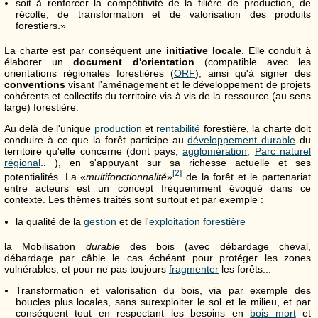
soit à renforcer la compétitivité de la filière de production, de
récolte, de transformation et de valorisation des produits
forestiers.»
La charte est par conséquent une
initiative locale
. Elle conduit à
élaborer un
document d'orientation
(compatible avec les
orientations régionales forestières (
ORF
), ainsi qu'à signer des
conventions
visant l'aménagement et le développement de projets
cohérents et collectifs du territoire vis à vis de la ressource (au sens
large) forestière.
Au delà de l'unique
production
et
rentabilité
forestière, la charte doit
conduire à ce que la forêt participe au
développement durable
du
territoire qu'elle concerne (dont pays,
agglomération
,
Parc naturel
régional
.. ), en s'appuyant sur sa richesse actuelle et ses
[
2
]
potentialités. La «
multifonctionnalité
»
de la forêt et le partenariat
entre acteurs est un concept fréquemment évoqué dans ce
contexte. Les thèmes traités sont surtout et par exemple :
la qualité de la
gestion
et de l'
exploitation forestière
la Mobilisation
durable
des bois (avec débardage cheval,
débardage par câble le cas échéant pour protéger les zones
vulnérables, et pour ne pas toujours
fragmenter
les forêts...
Transformation et valorisation du bois, via par exemple des
boucles plus locales, sans surexploiter le sol et le milieu, et par
conséquent tout en respectant les besoins en
bois mort
et