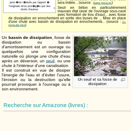
peut-�tre r�duite par rapport �
sera initiée... (source :
)
bape.gouv.qc
l'originale et/ou prot�g�e par des
Seuil en béton en particulièrement
droits d'auteur.
mauvais état (aval de l'ouvrage sous-cavé
avec formation de trou d'eau)... avec fosse
de dissipation en enrochement en sortie des buses de ... Mise en place
d'une chute avec bassin de dissipation en enrochements... (source :
cc-
pays-de-gex
)
Un
bassin de dissipation
, fosse de
dissipation ou bassin
d'amortissement est un ouvrage ou
quelquefois une configuration
naturelle où plonge une chute d'eau
après un déversoir, un
seuil
, ou une
chute à l'intérieur d'une canalisation.
Il est construit en vue de dissiper
l'énergie de l'eau et d'éviter l'usure,
l'érosion ou la destruction qu'elle
Un seuil et sa fosse de
dissipation
pourrait provoquer à l'ouvrage ou à
son environnement.
Recherche sur Amazone (livres) :