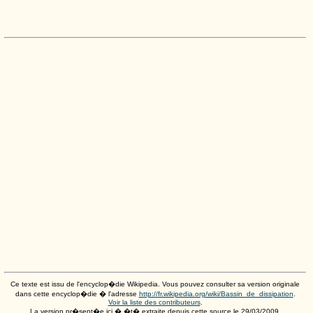
Ce texte est issu de l'encyclop�die Wikipedia. Vous pouvez consulter sa version originale
dans cette encyclop�die � l'adresse
http://fr.wikipedia.org/wiki/Bassin_de_dissipation
.
Voir la liste des contributeurs
.
La version pr�sent�e ici � �t� extraite depuis cette source le
29/03/2009
.