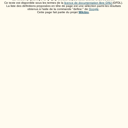
Ce texte est disponible sous les termes de la
licence de documentation libre GNU
(GFDL).
La liste des définitions proposées en tête de page est une sélection parmi les résultats
obtenus à l'aide de la commande "define:" de
Google
.
Cette page fait partie du projet
Wikibis
.