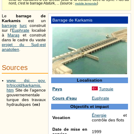
nord, c'est le barrage Atatürk, ... (source :
)
mobile.lemonde
Le
barrage de
Barrage de Karkamis
Karkamis
est un
barrage
turc
construit
sur l'
Euphrate
localisé
à
Maraş
et construit
dans le cadre du vaste
projet du Sud-est
anatolien
.
Sources
Localisation
www. dsi. gov.
tr/tricold/karkamis.
Pays
Turquie
htm
Site de l'agence
gouvernementale
Cours d'eau
Euphrate
turque des travaux
hydrauliques
(en)
Objectifs et impact
Énergie
et
Vocation
contrôle des flots
Date de mise en
1999
service