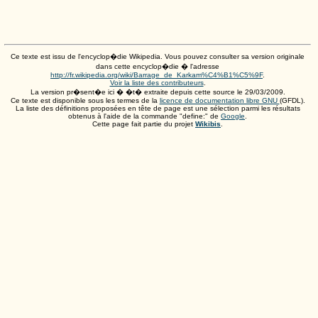
Ce texte est issu de l'encyclop�die Wikipedia. Vous pouvez consulter sa version originale
dans cette encyclop�die � l'adresse
http://fr.wikipedia.org/wiki/Barrage_de_Karkam%C4%B1%C5%9F
.
Voir la liste des contributeurs
.
La version pr�sent�e ici � �t� extraite depuis cette source le
29/03/2009
.
Ce texte est disponible sous les termes de la
licence de documentation libre GNU
(GFDL).
La liste des définitions proposées en tête de page est une sélection parmi les résultats
obtenus à l'aide de la commande "define:" de
Google
.
Cette page fait partie du projet
Wikibis
.