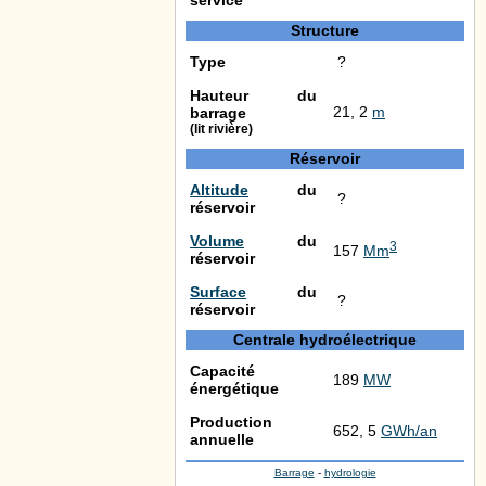
Structure
Type
?
Hauteur du
21, 2
m
barrage
(lit rivière)
Réservoir
Altitude
du
?
réservoir
Volume
du
3
157
Mm
réservoir
Surface
du
?
réservoir
Centrale hydroélectrique
Capacité
189
MW
énergétique
Production
652, 5
GWh/an
annuelle
Barrage
-
hydrologie