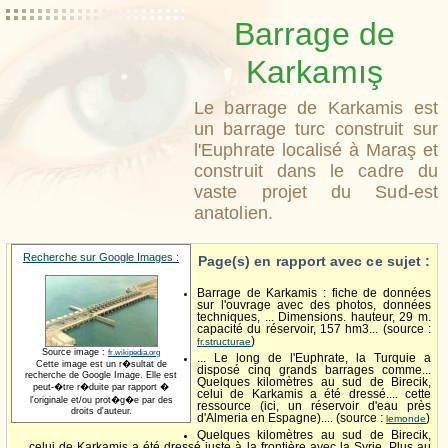
Barrage de
Karkamış
Le barrage de Karkamis est
un barrage turc construit sur
l'Euphrate localisé à Maraş et
construit dans le cadre du
vaste projet du Sud-est
anatolien.
Recherche sur Google Images :
Page(s) en rapport avec ce sujet :
Barrage de Karkamis : fiche de données
sur l'ouvrage avec des photos, données
techniques, ... Dimensions. hauteur, 29 m.
capacité du réservoir, 157 hm3... (source :
)
fr.structurae
Source image :
fr.wikipedia.org
... Le long de l'Euphrate, la Turquie a
Cette image est un r�sultat de
disposé cinq grands barrages comme...
recherche de Google Image. Elle est
Quelques kilomètres au sud de Birecik,
peut-�tre r�duite par rapport �
celui de Karkamis a été dressé.... cette
l'originale et/ou prot�g�e par des
ressource (ici, un réservoir d'eau près
droits d'auteur.
d'Almeria en Espagne).... (source :
)
lemonde
Quelques kilomètres au sud de Birecik,
celui de Karkamis a été dressé juste à la frontière avec la Syrie. Plus au