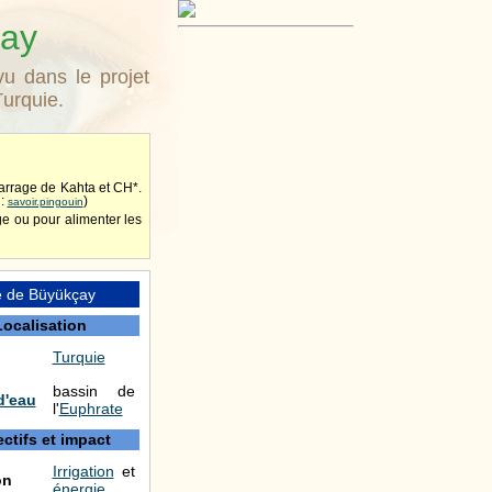
çay
u dans le projet
urquie.
arrage de Kahta et CH*.
 :
)
savoir.pingouin
ge ou pour alimenter les
e de Büyükçay
Localisation
Turquie
bassin de
d'eau
l'
Euphrate
ctifs et impact
Irrigation
et
on
énergie