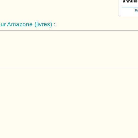
annuel
B
r Amazone (livres) :