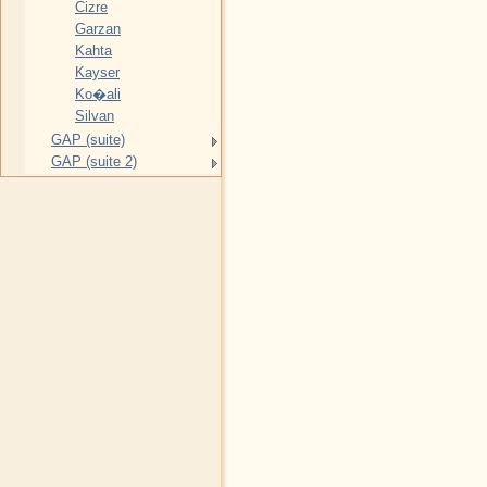
Cizre
Garzan
Kahta
Kayser
Ko�ali
Silvan
GAP (suite)
GAP (suite 2)