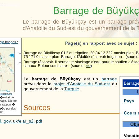
Barrage de Büyük
Le barrage de Büyükçay est un barrage prév
d'Anatolie du Sud-est du gouvernement de la T
le Images :
Page(s) en rapport avec ce sujet :
Barrage de Büyükçay CH* et irrigation. 30.84.12 322 master plan. B
75.171.0 master plan. Barrage d'Atatürk réservoir irrigation... (source
Barrage réservoir. Il permet le stockage d'eau pour le soutien d'étia
canaux. Retour sommaire... (source :
)
vnf
Le
barrage de Büyükçay
est un
barrage
Barrag
prévu dans le
projet d'Anatolie du Sud-est
du
gouvernement de la
Turquie
.
ikipedia.org
r�sultat de
Pays
age. Elle est
r rapport �
Sources
t�g�e par des
Cours 
ur.
. gov. uk/eiar_s2. pdf
Obje
Vocati