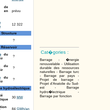
 de
 en
prévu
e
12 322
e
Structure
?
Réservoir
Cat�gories :
e
du
?
ir
Barrage - �nergie
renouvelable - Utilisation
e
du
durable des ressources
?
ir
naturelles - Barrage turc
- Barrage par pays -
e
du
?
Projet de barrage -
ir
Projet d'Anatolie du Sud-
est - Barrage
le hydroélectrique
hydro�lectrique -
té
Barrage par fonction
30
MW
tique
tion
84
GWh/an