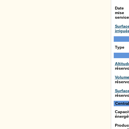
Date
mise
service
Surfac
irrigué
Type
Altitud
réservo
Volum
réservo
Surfac
réservo
Centra
Capaci
énergé
Produc