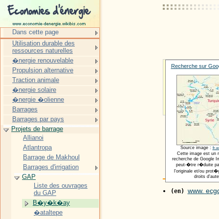
Dans cette page
Utilisation durable des
ressources naturelles
�nergie renouvelable
Recherche sur Goog
Propulsion alternative
Traction animale
�nergie solaire
�nergie �olienne
Barrages
Barrages par pays
Projets de barrage
Allianoi
Atlantropa
Source image :
fr.w
Cette image est un 
Barrage de Makhoul
recherche de Google Im
peut-�tre r�duite pa
Barrages d'irrigation
l'originale et/ou pro
GAP
droits d'aute
Liste des ouvrages
www. ecgd
(en)
du GAP
B�y�k�ay
�ataltepe